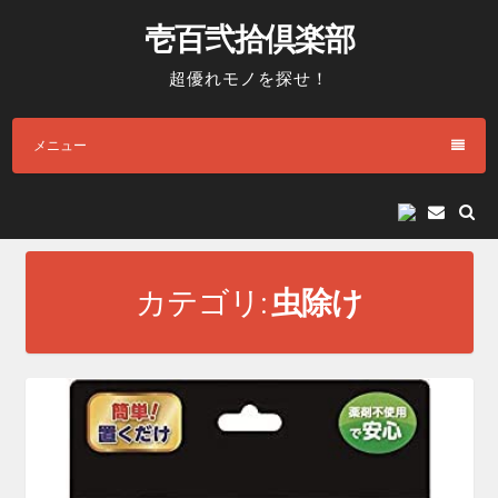
コ
壱百弐拾倶楽部
ン
テ
超優れモノを探せ！
ン
ツ
メニュー
へ
ス
キ
E
メ
ッ
ー
プ
ル
カテゴリ:
虫除け