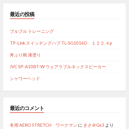
ア
ー
最近の投稿
カ
イ
ブ
ブルブル トレーニング
TP-Link スイッチングハブ TL-SG1016D １２２.４p
丼ぶり椀 漆塗り
JVC SP-A10BT-W ウェアラブルネックスピーカー
シャワーヘッド
最近のコメント
冬用 AERO STRETCH ワークマン
に
きさ＠Ge3
より