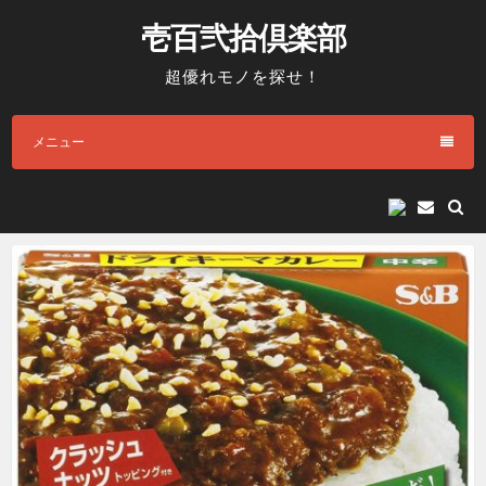
コ
壱百弐拾倶楽部
ン
テ
超優れモノを探せ！
ン
ツ
メニュー
へ
ス
キ
E
メ
ッ
ー
プ
ル