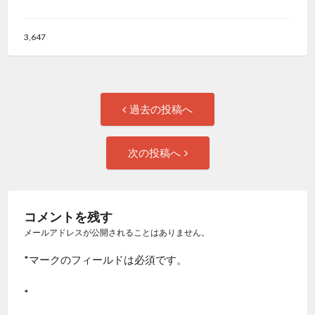
3,647
投
過
過去の投稿へ
去
稿
の
次
次の投稿へ
投
の
ナ
稿:
投
ビ
稿:
コメントを残す
ゲ
メールアドレスが公開されることはありません。
*
マークのフィールドは必須です。
ー
*
シ