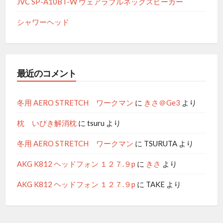
JVC SP-A10BT-W ウェアラブルネックスピーカー
シャワーヘッド
最近のコメント
冬用 AERO STRETCH ワークマン
に
きさ＠Ge3
より
枕 いびき解消枕
に
tsuru
より
冬用 AERO STRETCH ワークマン
に
TSURUTA
より
AKG K812 ヘッドフォン １２７.９p
に
きさ
より
AKG K812 ヘッドフォン １２７.９p
に
TAKE
より