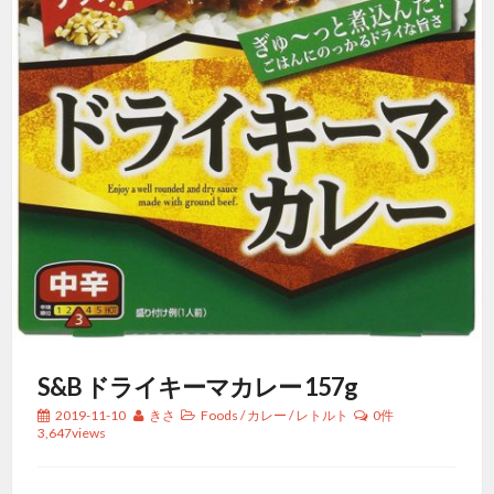
S&B ドライキーマカレー 157g
2019-11-10
きさ
Foods
/
カレー
/
レトルト
0件
3,647views