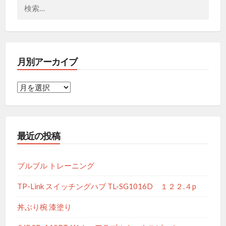
検
索:
月別アーカイブ
月
別
ア
ー
最近の投稿
カ
イ
ブ
ブルブル トレーニング
TP-Link スイッチングハブ TL-SG1016D １２２.４p
丼ぶり椀 漆塗り