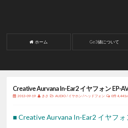
コ
ン
テ
ン
ツ
へ
ホーム
Ge3値について
ス
キ
ッ
プ
Creative Aurvana In-Ear2 イヤフォン EP-A
2013-09-19
きさ
AUDIO
/
イヤホン
/
ヘッドフォン
0件
4,441v
■ Creative Aurvana In-Ear2 イヤフ