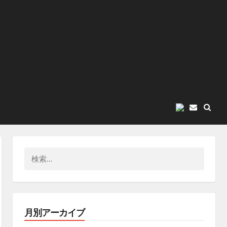
E
メ
ー
ル
検
索:
月別アーカイブ