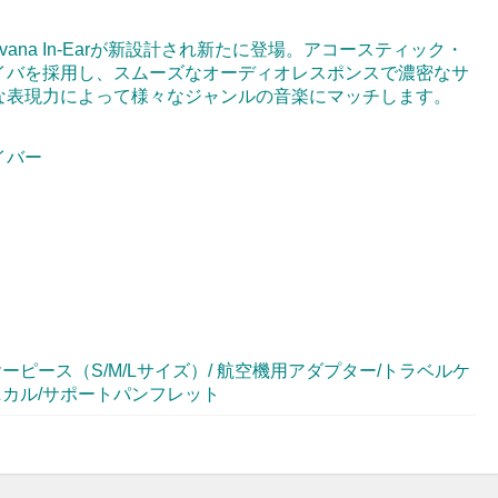
na In-Earが新設計され新たに登場。アコースティック・
イバを採用し、スムーズなオーディオレスポンスで濃密なサ
な表現力によって様々なジャンルの音楽にマッチします。
イバー
/ イヤーピース（S/M/Lサイズ）/ 航空機用アダプター/トラベルケ
ニカル/サポートパンフレット