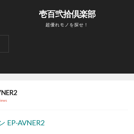
壱百弐拾倶楽部
超優れモノを探せ！
VNER2
iews
ォン EP-AVNER2