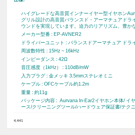
ハイグレードな高音質インナーイヤー型イヤホンAurva
グリル設計の高音質バランスド・アーマチュアドラ
ウンドを実現しています。迫力のリアリズム、豊か
メーカー型番 : EP-AVNER2
ドライバーユニット : バランスドアーマチュア ドラ
周波数特性 : 15Hz ~ 16kHz
インピーダンス : 42Ω
音圧感度（1kHz） : 110dB/mW
入力プラグ : 金メッキ 3.5mmステレオミニ
ケーブル : OFCケーブル約1.2m
重量 : 約11g
パッケージ内容 : Aurvana In-Ear2イヤホン本体
ース/クリーニングツール/ハードウェア保証書/テク
4,441