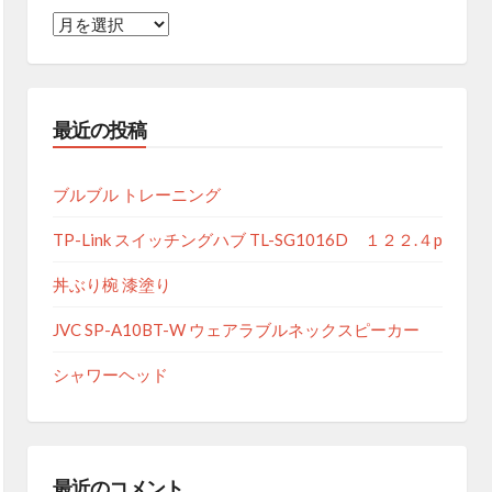
月
別
ア
ー
最近の投稿
カ
イ
ブ
ブルブル トレーニング
TP-Link スイッチングハブ TL-SG1016D １２２.４p
丼ぶり椀 漆塗り
JVC SP-A10BT-W ウェアラブルネックスピーカー
シャワーヘッド
最近のコメント