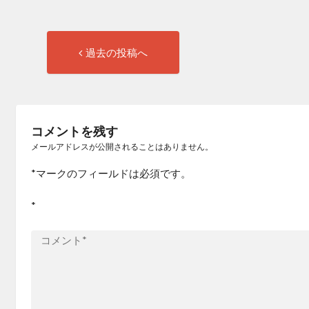
過
投
過去の投稿へ
去
稿
の
投
ナ
稿:
コメントを残す
ビ
メールアドレスが公開されることはありません。
ゲ
*
マークのフィールドは必須です。
ー
*
シ
ョ
ン