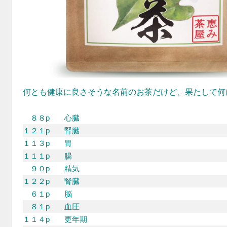
何とも健康に良さそうな名前のお茶だけど、果たして何
８８p
心臓
１２１p
腎臓
１１３p
胃
１１１p
腸
９０p
精気
１２２p
腎臓
６１p
脳
８１p
血圧
１１４p
更年期