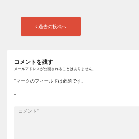
過
投
過去の投稿へ
去
稿
の
投
ナ
稿:
コメントを残す
ビ
メールアドレスが公開されることはありません。
ゲ
*
マークのフィールドは必須です。
ー
*
シ
ョ