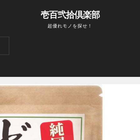
壱百弐拾倶楽部
超優れモノを探せ！