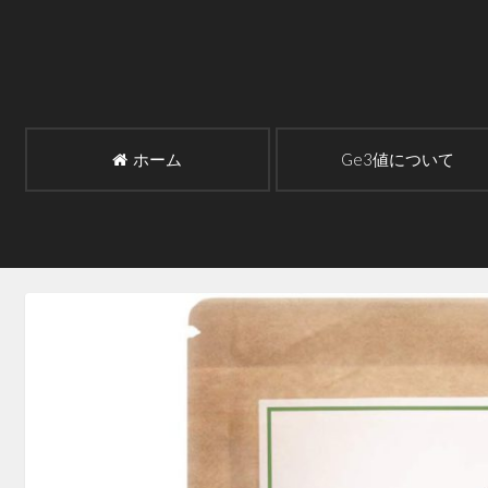
コ
ン
テ
ン
ツ
へ
ホーム
Ge3値について
ス
キ
ッ
プ