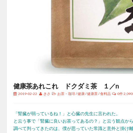
健康茶あれこれ ドクダミ茶 １／n
2019-02-22
きさ
お茶・珈琲
/
健康
/
健康茶
/
食料品
0件
2,090
「腎臓が弱っているね！」と心臓の先生に言われた。
と云う事で「腎臓に良いお茶ってあるの？」と云う観点か
調べて判ってきたのは、僕が思っていた常識と意外と掛け