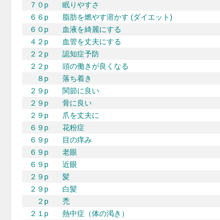
７０p
眠りやすさ
６６p
脂肪を燃やす溶かす (ダイエット)
６０p
血液を綺麗にする
４２p
血管を丈夫にする
２２p
認知症予防
２２p
頭の働きが良くなる
８p
落ち着き
２９p
関節に良い
２９p
骨に良い
２９p
爪を丈夫に
６９p
花粉症
６９p
目の痒み
６９p
老眼
６９p
近眼
２９p
髪
２９p
白髪
２p
禿
２１p
熱中症（体の渇き）