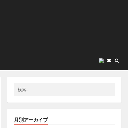
E
メ
ー
ル
検
索:
月別アーカイブ