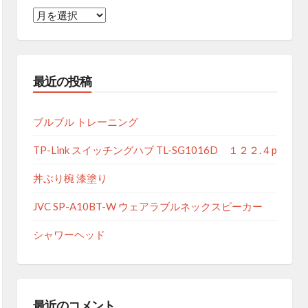
月
別
ア
ー
最近の投稿
カ
イ
ブ
ブルブル トレーニング
TP-Link スイッチングハブ TL-SG1016D １２２.４p
丼ぶり椀 漆塗り
JVC SP-A10BT-W ウェアラブルネックスピーカー
シャワーヘッド
最近のコメント