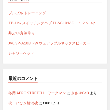
イ
ブ
ブルブル トレーニング
TP-Link スイッチングハブ TL-SG1016D １２２.４p
丼ぶり椀 漆塗り
JVC SP-A10BT-W ウェアラブルネックスピーカー
シャワーヘッド
最近のコメント
冬用 AERO STRETCH ワークマン
に
きさ＠Ge3
より
枕 いびき解消枕
に
tsuru
より