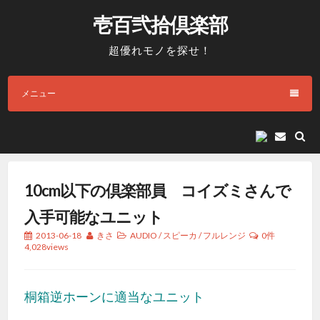
コ
壱百弐拾倶楽部
ン
テ
超優れモノを探せ！
ン
ツ
メニュー
へ
ス
キ
E
メ
ッ
ー
プ
ル
10cm以下の倶楽部員 コイズミさんで
入手可能なユニット
2013-06-18
きさ
AUDIO
/
スピーカ
/
フルレンジ
0件
4,028views
桐箱逆ホーンに適当なユニット