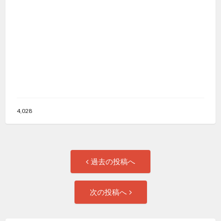
4,028
投
過
過去の投稿へ
去
稿
の
次
次の投稿へ
投
の
ナ
稿:
投