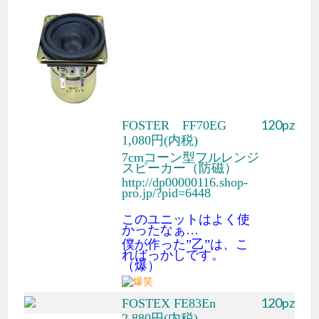
120pz
FOSTER FF70EG
1,080円(内税)
7cmコーン型フルレンジ
スピーカー（防磁）
http://dp00000116.shop-
pro.jp/?pid=6448
このユニットはよく使
かったなぁ…
僕が作った”乙”は、こ
ればっかしです。
（爆）
120pz
FOSTEX FE83En
2,880円(内税)