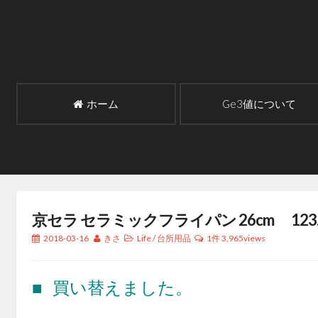
コ
ン
テ
ン
ツ
へ
ホーム
Ge3値について
ス
キ
ッ
プ
京セラ セラミックフライパン 26cm 123.
2018-03-16
きさ
Life
/
台所用品
1件
3,965views
■ 買い替えました。