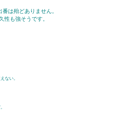
の出番は殆どありません。
久性も強そうです。
使えない。
。
だ。