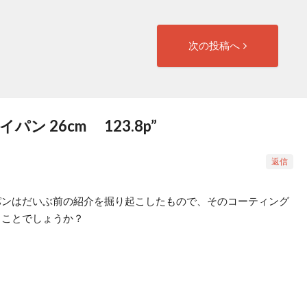
次
次の投稿へ
の
投
稿:
ン 26cm 123.8p
”
返信
パンはだいぶ前の紹介を掘り起こしたもので、そのコーティング
うことでしょうか？