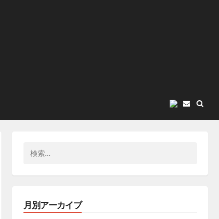
E
メ
ー
ル
検
索:
月別アーカイブ