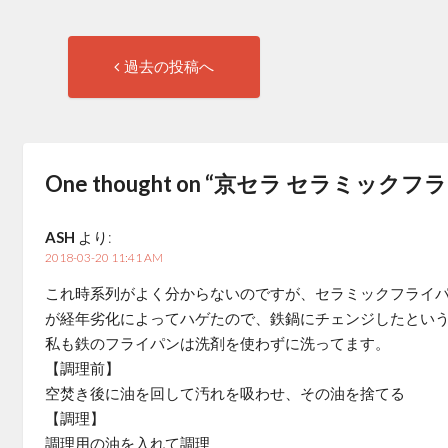
過
投
過去の投稿へ
去
稿
の
投
ナ
稿:
One thought on “
京セラ セラミックフライパ
ビ
ASH
より:
ゲ
2018-03-20 11:41 AM
ー
これ時系列がよく分からないのですが、セラミックフライ
が経年劣化によってハゲたので、鉄鍋にチェンジしたとい
シ
私も鉄のフライパンは洗剤を使わずに洗ってます。
【調理前】
ョ
空焚き後に油を回して汚れを吸わせ、その油を捨てる
【調理】
ン
調理用の油を入れて調理