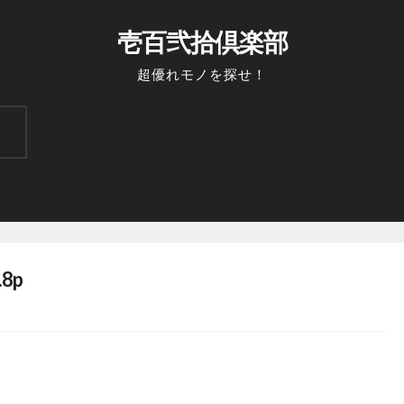
壱百弐拾倶楽部
超優れモノを探せ！
8p