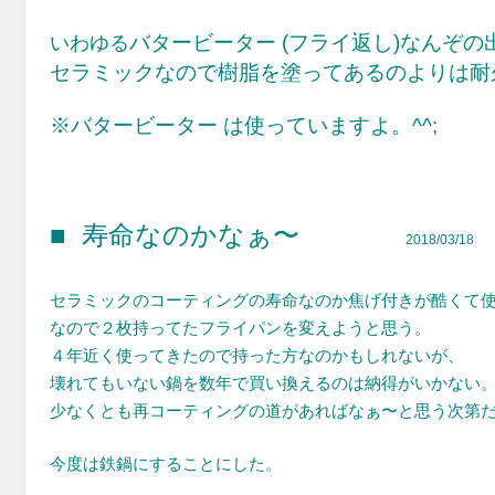
バタービーター (フライ返し)なんぞ
いわゆる
セラミックなので樹脂を塗ってあるのよりは耐
※
バタービーター は使っていますよ。^^;
■ 寿命なのかなぁ〜
2018/03/18
セラミックのコーティングの寿命なのか焦げ付きが酷くて
なので２枚持ってたフライパンを変えようと思う。
４年近く使ってきたので持った方なのかもしれないが、
壊れてもいない鍋を数年で買い換えるのは納得がいかない
少なくとも再コーティングの道があればなぁ〜と思う次第
今度は鉄鍋にすることにした。