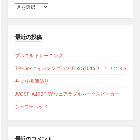
月
別
ア
ー
最近の投稿
カ
イ
ブ
ブルブル トレーニング
TP-Link スイッチングハブ TL-SG1016D １２２.４p
丼ぶり椀 漆塗り
JVC SP-A10BT-W ウェアラブルネックスピーカー
シャワーヘッド
最近のコメント