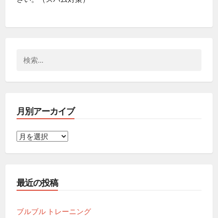
検
索:
月別アーカイブ
月
別
ア
ー
最近の投稿
カ
イ
ブ
ブルブル トレーニング