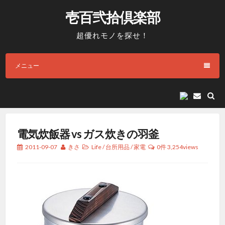
コ
壱百弐拾倶楽部
ン
テ
超優れモノを探せ！
ン
ツ
メニュー
へ
ス
キ
E
メ
ッ
ー
プ
ル
電気炊飯器 vs ガス炊きの羽釜
2011-09-07
きさ
Life
/
台所用品
/
家電
0件
3,254views