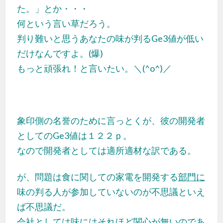
た。」とか・・・
何という言い草だろう。
判り難いと思うあなたの
味が判る
Ge3値が低い
だけなんですよ。
(爆)
もっと頑張れ！と言いたい。＼(^o^)／
象印側の名誉のために言っとくが、彼の開発者
としてのGe3値は１２２ｐ。
なので開発者としては適所適材
な訳で
ある。
が、問題は食に関しての家電を開発する
部門に
味の判る人が参加していないのが不思議といえ
ば不思議だ。
会社として
は味にはそれほど関心が無いのであ