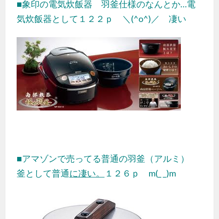
■象印の電気炊飯器 羽釜仕様のなんとか…電
気炊飯器として１２２ｐ ＼(^o^)／ 凄い
■アマゾンで売ってる普通の羽釜（アルミ）
釜として普通
に凄い。
１２６ｐ m(_ _)m