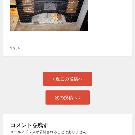
3,254
投
過
過去の投稿へ
去
稿
の
次
次の投稿へ
投
の
ナ
稿:
投
ビ
稿:
コメントを残す
ゲ
メールアドレスが公開されることはありません。