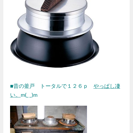
■昔の釜戸 トータルで１２６ｐ
やっぱし凄
い。
m(_ _)m