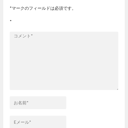
*
マークのフィールドは必須です。
ー
*
シ
ョ
ン