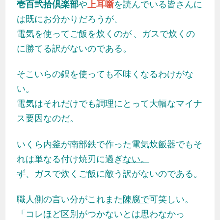
壱百弐拾倶楽部
や
上耳噺
を読んでいる皆さんに
は既にお分かりだろうが、
電気を使ってご飯を炊くのが 、
ガスで炊くの
に
勝てる
訳がないのである。
そこいらの鍋を使っても
不味くなるわけがな
い。
電気はそれだけでも
調理にとって
大幅なマイナ
ス要因なのだ。
いくら内釜が南部鉄で作った電気炊飯器でもそ
れは単なる付け焼刃に過ぎ
ない。
ず
、ガスで炊くご飯に敵う訳がないのである。
職人側の言い分がこれまた
陳腐で
可笑しい。
「コレほど区別がつかないとは思わなかっ