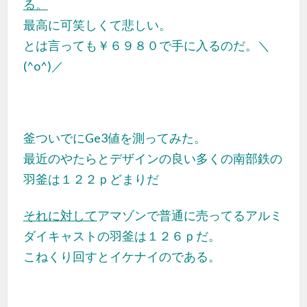
る。
最高に可笑しくて悲しい。
とは言っても￥６９８０で手に入るのだ。
＼
(^o^)／
釜ついでにGe3値を測ってみた。
最近のやたらとデザインの良い
多くの
南部鉄の
羽釜は１２２ｐ
どまりだ
それに対して
アマゾンで普通に売ってるアルミ
ダイキャストの羽釜は１２６ｐだ。
こねくり回すとイケナイのである。