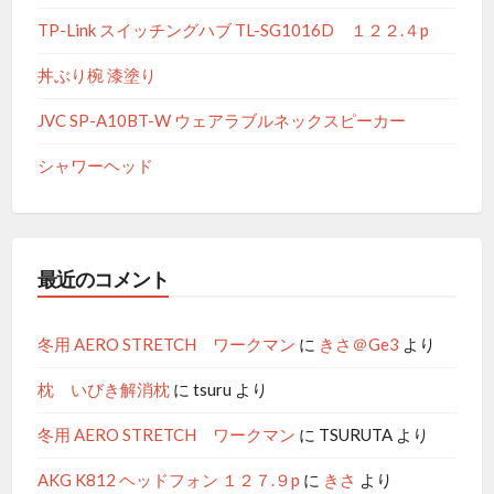
TP-Link スイッチングハブ TL-SG1016D １２２.４p
丼ぶり椀 漆塗り
JVC SP-A10BT-W ウェアラブルネックスピーカー
シャワーヘッド
最近のコメント
冬用 AERO STRETCH ワークマン
に
きさ＠Ge3
より
枕 いびき解消枕
に
tsuru
より
冬用 AERO STRETCH ワークマン
に
TSURUTA
より
AKG K812 ヘッドフォン １２７.９p
に
きさ
より